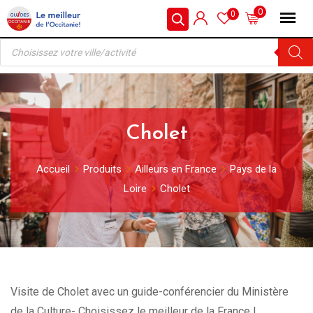
Skip
0
0
to
Recherche
content
de
produits
Cholet
Accueil
Produits
Ailleurs en France
Pays de la
Loire
Cholet
Visite de Cholet avec un guide-conférencier du Ministère
de la Culture- Choisissez le meilleur de la France !