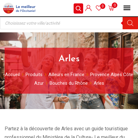
Skip
0
0
to
Recherche
content
de
produits
Arles
Accueil
Produits
Ailleurs en France
Provence Alpes Côte
Azur
Bouches du Rhône
Arles
Partez à la découverte de Arles avec un guide touristique
professionnel du Ministère de la Culture- Le meilleur du