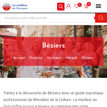
Skip
0
0
to
Recherche
content
de
produits
Béziers
Accueil
Produits
Occitanie
Hérault
Béziers
Partez à la découverte de Béziers avec un guide touristique
professionnel du Ministère de la Culture- Le meilleur du
Sud s’offre à vous à travers un catalogue très riche