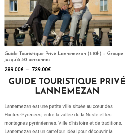
Guide Touristique Privé Lannemezan (1-10h) – Groupe
jusqu’à 30 personnes
Plage
289.00
€
–
729.00
€
de
GUIDE TOURISTIQUE PRIVÉ
prix :
289.00€
LANNEMEZAN
à
729.00€
Lannemezan est une petite ville située au cœur des
Hautes-Pyrénées, entre la vallée de la Neste et les
montagnes pyrénéennes. Ville d’histoire et de traditions,
Lannemezan est un carrefour idéal pour découvrir la