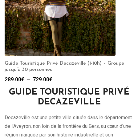
Guide Touristique Privé Decazeville (1-10h) – Groupe
jusqu’à 30 personnes
Plage
289.00
€
–
729.00
€
de
GUIDE TOURISTIQUE PRIVÉ
prix :
289.00€
DECAZEVILLE
à
729.00€
Decazeville est une petite ville située dans le département
de l’Aveyron, non loin de la frontière du Gers, au cœur d’une
région marquée par son histoire industrielle et son