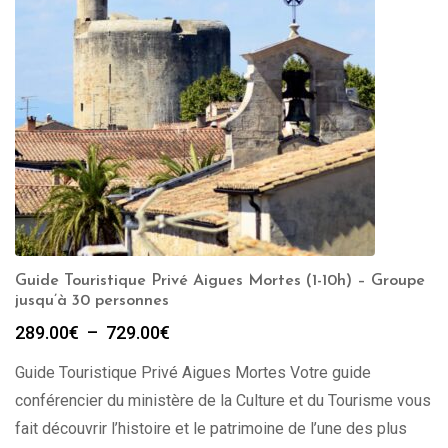
Guide Touristique Privé Aigues Mortes (1-10h) – Groupe
jusqu’à 30 personnes
Plage
289.00
€
–
729.00
€
de
Guide Touristique Privé Aigues Mortes Votre guide
prix :
289.00€
conférencier du ministère de la Culture et du Tourisme vous
à
fait découvrir l’histoire et le patrimoine de l’une des plus
729.00€