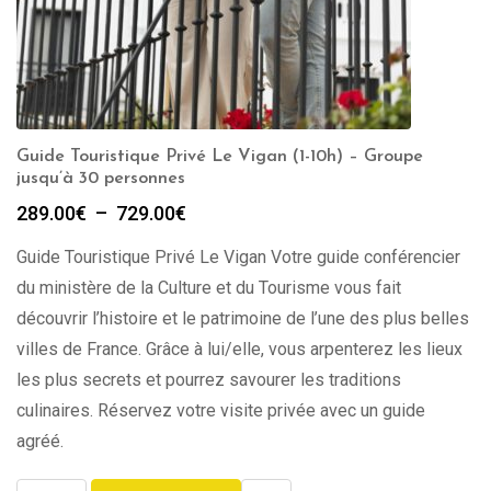
Guide Touristique Privé Le Vigan (1-10h) – Groupe
jusqu’à 30 personnes
Plage
289.00
€
–
729.00
€
de
Guide Touristique Privé Le Vigan Votre guide conférencier
prix :
289.00€
du ministère de la Culture et du Tourisme vous fait
à
découvrir l’histoire et le patrimoine de l’une des plus belles
729.00€
villes de France. Grâce à lui/elle, vous arpenterez les lieux
les plus secrets et pourrez savourer les traditions
culinaires. Réservez votre visite privée avec un guide
agréé.