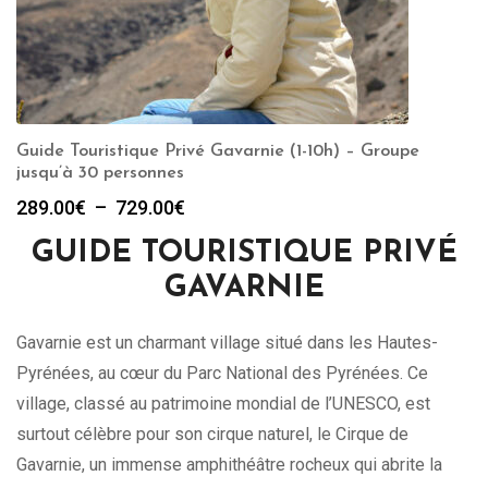
Guide Touristique Privé Gavarnie (1-10h) – Groupe
jusqu’à 30 personnes
Plage
289.00
€
–
729.00
€
de
GUIDE TOURISTIQUE PRIVÉ
prix :
289.00€
GAVARNIE
à
729.00€
Gavarnie est un charmant village situé dans les Hautes-
Pyrénées, au cœur du Parc National des Pyrénées. Ce
village, classé au patrimoine mondial de l’UNESCO, est
surtout célèbre pour son cirque naturel, le Cirque de
Gavarnie, un immense amphithéâtre rocheux qui abrite la