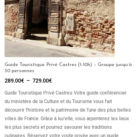
Guide Touristique Privé Castres (1-10h) – Groupe jusqu’à
30 personnes
Plage
289.00
€
–
729.00
€
de
Guide Touristique Privé Castres Votre guide conférencier
prix :
289.00€
du ministère de la Culture et du Tourisme vous fait
à
découvrir l’histoire et le patrimoine de l’une des plus belles
729.00€
villes de France. Grâce à lui/elle, vous arpenterez les lieux
les plus secrets et pourrez savourer les traditions
culinaires. Réservez votre visite privée avec un guide