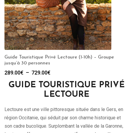
Guide Touristique Privé Lectoure (1-10h) – Groupe
jusqu’à 30 personnes
Plage
289.00
€
–
729.00
€
de
GUIDE TOURISTIQUE PRIVÉ
prix :
289.00€
LECTOURE
à
729.00€
Lectoure est une ville pittoresque située dans le Gers, en
région Occitanie, qui séduit par son charme historique et
son cadre bucolique. Surplombant la vallée de la Garonne,