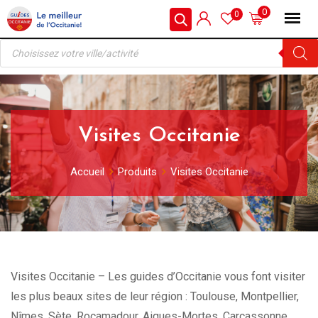
Skip
0
0
to
Recherche
content
de
produits
Visites Occitanie
Accueil
Produits
Visites Occitanie
Visites Occitanie – Les guides d’Occitanie vous font visiter
les plus beaux sites de leur région : Toulouse, Montpellier,
Nîmes, Sète, Rocamadour, Aigues-Mortes, Carcassonne,