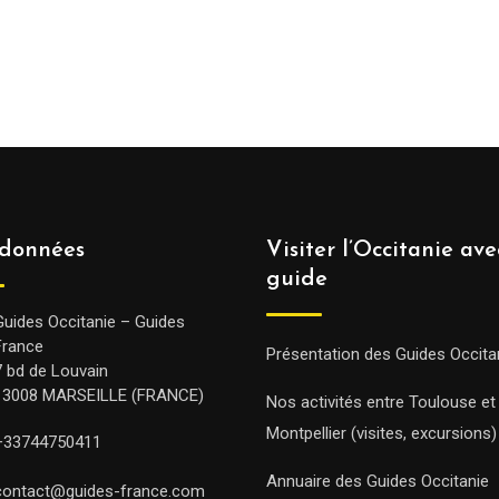
données
Visiter l’Occitanie av
guide
Guides Occitanie – Guides
France
Présentation des Guides Occita
7 bd de Louvain
13008 MARSEILLE (FRANCE)
Nos activités entre Toulouse et
Montpellier (visites, excursions)
+33744750411
Annuaire des Guides Occitanie
contact@guides-france.com