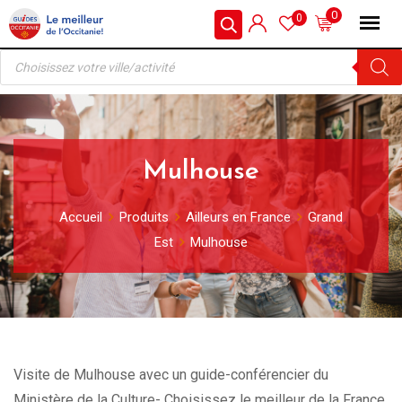
Skip
0
0
to
Recherche
content
de
produits
Mulhouse
Accueil
Produits
Ailleurs en France
Grand
Est
Mulhouse
Visite de Mulhouse avec un guide-conférencier du
Ministère de la Culture- Choisissez le meilleur de la France