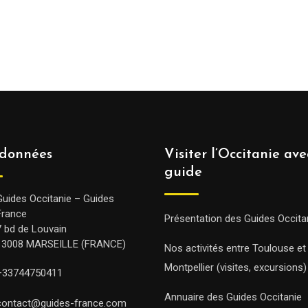
données
Visiter l’Occitanie av
guide
Guides Occitanie – Guides
France
Présentation des Guides Occita
7 bd de Louvain
13008 MARSEILLE (FRANCE)
Nos activités entre Toulouse et
Montpellier (visites, excursions)
+33744750411
Annuaire des Guides Occitanie
contact@guides-france.com