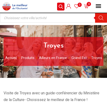
Skip
0
0
to
Recherche
content
de
produits
Troyes
Accueil
Produits
Ailleurs en France
Grand Est
Troyes
Visite de Troyes avec un guide-conférencier du Ministère
de la Culture- Choisissez le meilleur de la France !