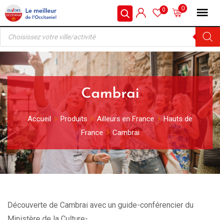
Skip
0
0
to
Recherche
content
de
produits
Cambrai
Accueil
Produits
Ailleurs en France
Hauts de
France
Cambrai
Découverte de Cambrai avec un guide-conférencier du
Ministère de la Culture-