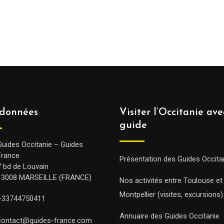
données
Visiter l’Occitanie av
guide
Guides Occitanie – Guides
France
Présentation des Guides Occita
7 bd de Louvain
13008 MARSEILLE (FRANCE)
Nos activités entre Toulouse et
Montpellier (visites, excursions)
+33744750411
Annuaire des Guides Occitanie
contact@guides-france.com