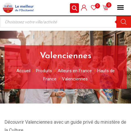
Skip
0
0
to
Recherche
content
de
produits
Valenciennes
Accueil
Produits
Ailleurs en France
Hauts de
France
Valenciennes
Découvrir Valenciennes avec un guide privé du ministère de
la Culture