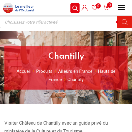
Skip
0
0
to
Recherche
content
de
produits
Chantilly
Accueil
Produits
Ailleurs en France
Hauts de
France
Chantilly
Visiter Château de Chantilly avec un guide privé du
ministère de la Culture et du Tourisme