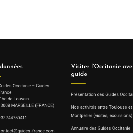
données
Visiter l’Occitanie av
guide
Guides Occitanie – Guides
France
Présentation des Guides Occita
7 bd de Louvain
13008 MARSEILLE (FRANCE)
Nos activités entre Toulouse et
Montpellier (visites, excursions)
+33744750411
Annuaire des Guides Occitanie
contact@guides-france.com