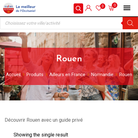
Skip
0
0
to
Recherche
content
de
produits
Rouen
Accueil
Produits
Ailleurs en France
Normandie
Rouen
Découvrir Rouen avec un guide privé
Showing the single result