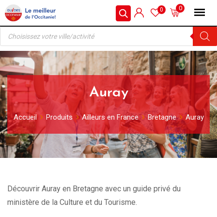
Skip
0
0
to
Recherche
content
de
produits
Auray
Accueil
Produits
Ailleurs en France
Bretagne
Auray
Découvrir Auray en Bretagne avec un guide privé du
ministère de la Culture et du Tourisme.