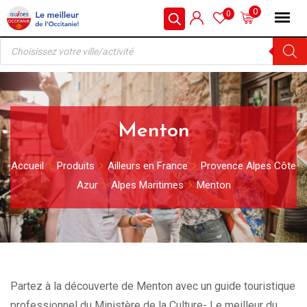
Skip
0
0
to
Recherche
content
de
produits
Menton
Accueil
Produits
Ailleurs en France
Provence Alpes Côte
Azur
Alpes Maritimes
Menton
Partez à la découverte de Menton avec un guide touristique
professionnel du Ministère de la Culture- Le meilleur du