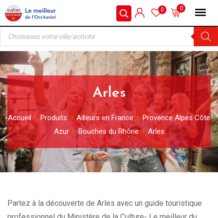
Skip
0
0
to
Recherche
content
de
produits
Arles
Accueil
Produits
Ailleurs en France
Provence Alpes Côte
Azur
Bouches du Rhône
Arles
Partez à la découverte de Arles avec un guide touristique
professionnel du Ministère de la Culture- Le meilleur du