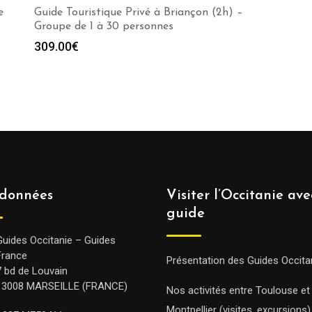
e
Guide Touristique Privé à Briançon (2h) –
Groupe de 1 à 30 personnes
309.00
€
données
Visiter l’Occitanie av
guide
Guides Occitanie – Guides
France
Présentation des Guides Occita
7 bd de Louvain
13008 MARSEILLE (FRANCE)
Nos activités entre Toulouse et
Montpellier (visites, excursions)