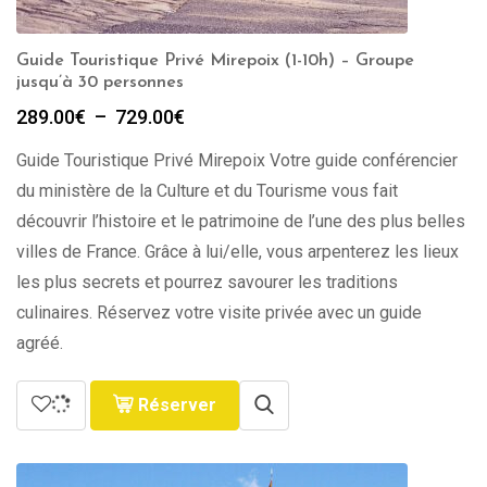
Guide Touristique Privé Mirepoix (1-10h) – Groupe
jusqu’à 30 personnes
Plage
289.00
€
–
729.00
€
de
Guide Touristique Privé Mirepoix Votre guide conférencier
prix :
289.00€
du ministère de la Culture et du Tourisme vous fait
à
découvrir l’histoire et le patrimoine de l’une des plus belles
729.00€
villes de France. Grâce à lui/elle, vous arpenterez les lieux
les plus secrets et pourrez savourer les traditions
culinaires. Réservez votre visite privée avec un guide
agréé.
Réserver