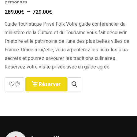
personnes
Plage
289.00
€
–
729.00
€
de
Guide Touristique Privé Foix Votre guide conférencier du
prix :
289.00€
ministère de la Culture et du Tourisme vous fait découvrir
à
l’histoire et le patrimoine de l’une des plus belles villes de
729.00€
France. Grâce à lui/elle, vous arpenterez les lieux les plus
secrets et pourrez savourer les traditions culinaires.
Réservez votre visite privée avec un guide agréé.
Réserver