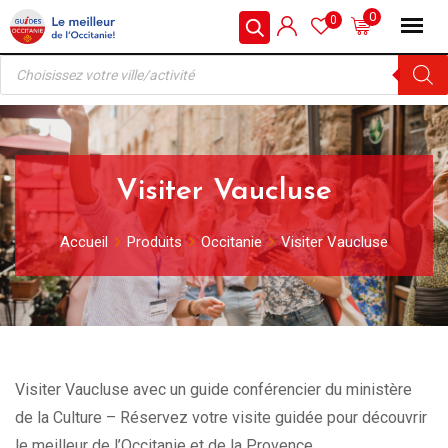
Skip
0
0
to
Recherche
content
de
produits
Visiter Vaucluse
Accueil
Produits
Occitanie
Visiter Vaucluse
Visiter Vaucluse avec un guide conférencier du ministère
de la Culture – Réservez votre visite guidée pour découvrir
le meilleur de l’Occitanie et de la Provence