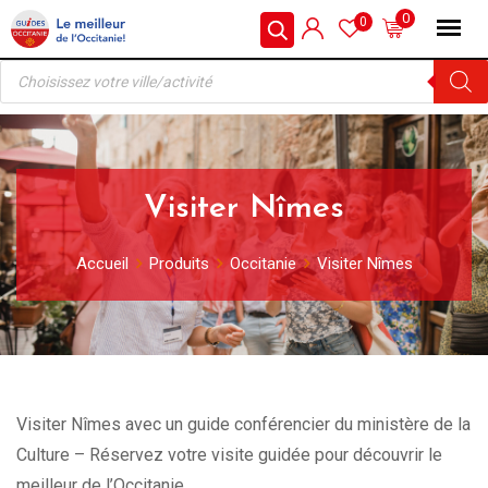
Skip
0
0
to
Recherche
content
de
produits
Visiter Nîmes
Accueil
Produits
Occitanie
Visiter Nîmes
Visiter Nîmes avec un guide conférencier du ministère de la
Culture – Réservez votre visite guidée pour découvrir le
meilleur de l’Occitanie