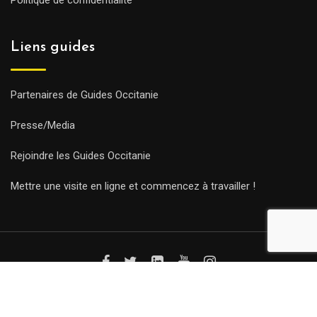
Politique de confidentialité
Liens guides
Partenaires de Guides Occitanie
Presse/Media
Rejoindre les Guides Occitanie
Mettre une visite en ligne et commencez à travailler !
© Copyright Guides 2021. Tous droits réservés.
Développement
web sur mesure
par iSoluce