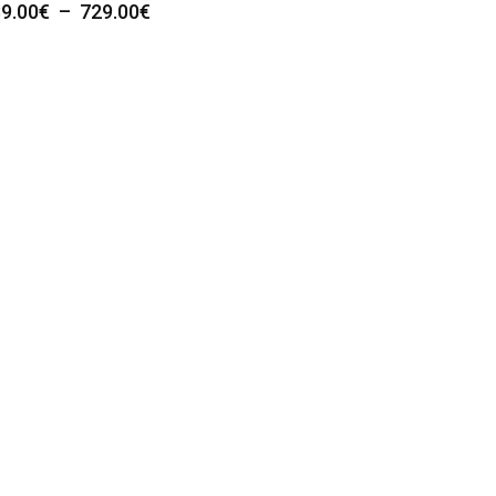
Plage
9.00
€
–
729.00
€
de
prix :
289.00€
à
729.00€