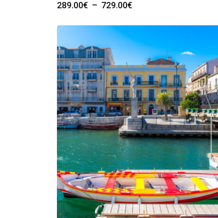
Plage
289.00
€
–
729.00
€
de
prix :
289.00€
à
729.00€