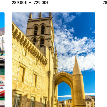
Plage
289.00
€
–
729.00
€
28
de
prix :
289.00€
à
729.00€