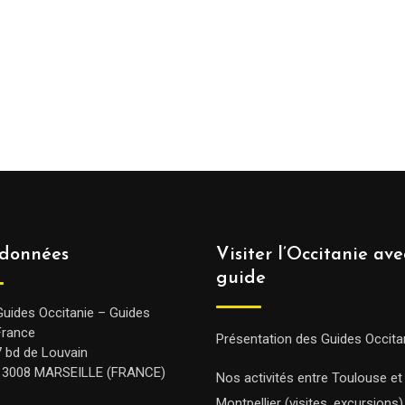
données
Visiter l’Occitanie av
guide
Guides Occitanie – Guides
France
Présentation des Guides Occita
7 bd de Louvain
13008 MARSEILLE (FRANCE)
Nos activités entre Toulouse et
Montpellier (visites, excursions)