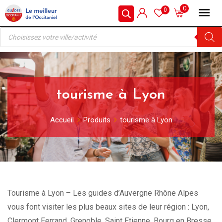
Skip
0
0
to
Recherche
content
de
produits
tourisme à Lyon
Accueil
Produits
tourisme à Lyon
Tourisme à Lyon – Les guides d’Auvergne Rhône Alpes
vous font visiter les plus beaux sites de leur région : Lyon,
Clermont Ferrand, Grenoble, Saint Etienne, Bourg en Bresse,