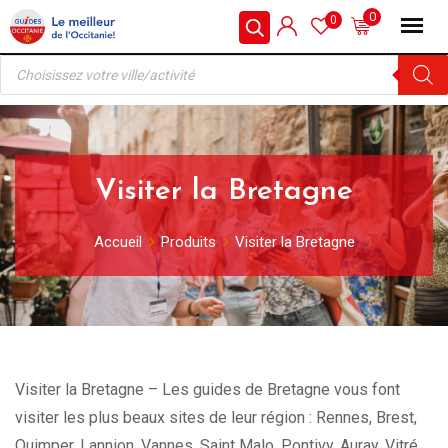
Skip
0
0
to
Recherche
content
de
produits
Visiter la Bretagne
Accueil
Produits
Visiter la Bretagne
Visiter la Bretagne – Les guides de Bretagne vous font
visiter les plus beaux sites de leur région : Rennes, Brest,
Quimper, Lannion, Vannes, Saint Malo, Pontivy, Auray, Vitré .