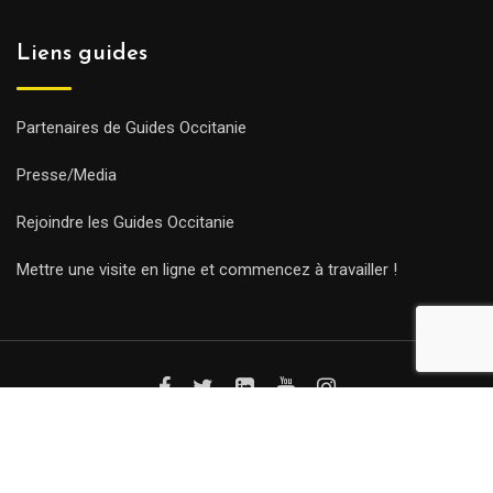
Liens guides
Partenaires de Guides Occitanie
Presse/Media
Rejoindre les Guides Occitanie
Mettre une visite en ligne et commencez à travailler !
© Copyright Guides 2021. Tous droits réservés.
Développement
web sur mesure
par iSoluce