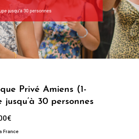
oupe jusqu’à 30 personnes
ique Privé Amiens (1-
e jusqu’à 30 personnes
Plage
00
€
de
la France
prix :