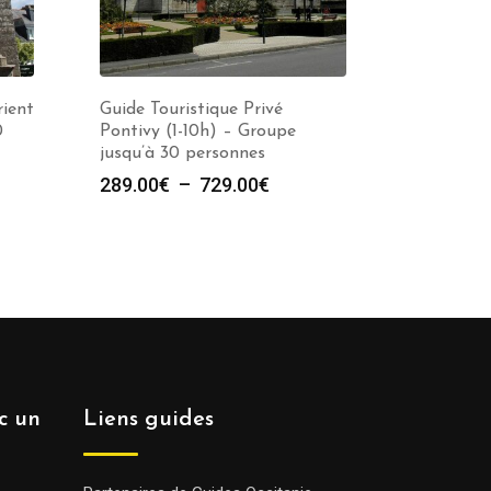
rient
Guide Touristique Privé
0
Pontivy (1-10h) – Groupe
jusqu’à 30 personnes
e
Plage
289.00
€
–
729.00
€
de
prix :
00€
289.00€
à
00€
729.00€
ec un
Liens guides