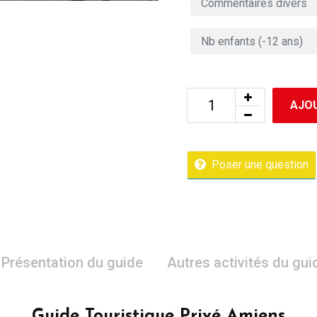
AJOU
Poser une question
Présentation du guide
Autres activités du gui
Guide Touristique Privé Amiens