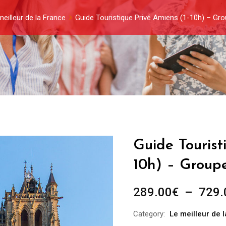
meilleur de la France
Guide Touristique Privé Amiens (1-10h) – Gr
Guide Tourist
10h) – Group
289.00
€
–
729.
Category:
Le meilleur de 