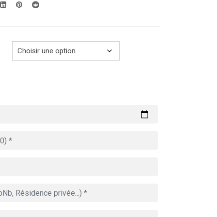
289.00€
à
729.00€