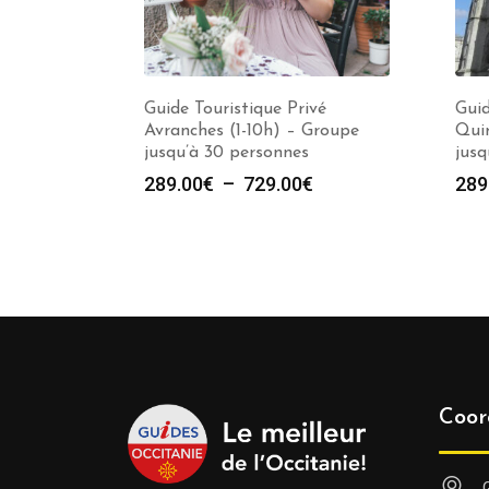
Guide Touristique Privé
Guid
Avranches (1-10h) – Groupe
Qui
jusqu’à 30 personnes
jusq
Plage
289.00
€
–
729.00
€
289
de
prix :
289.00€
à
729.00€
Coor