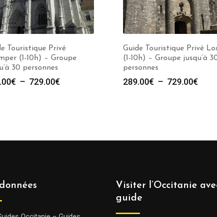
e Touristique Privé
Guide Touristique Privé Lo
mper (1-10h) – Groupe
(1-10h) – Groupe jusqu’à 3
u’à 30 personnes
personnes
Plage
Plag
.00
€
–
729.00
€
289.00
€
–
729.00
€
de
de
prix :
prix :
289.00€
289.
à
à
729.00€
729.
données
Visiter l’Occitanie av
guide
Guides Occitanie – Guides