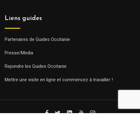
Liens guides
Partenaires de Guides Occitanie
Presse/Media
Rejoindre les Guides Occitanie
Mettre une visite en ligne et commencez à travailler !
© Copyright Guides 2021. Tous droits réservés.
Développement
web sur mesure
par iSoluce