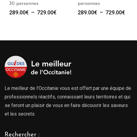
30 personnes
personnes
Plage
Plag
289.00
€
–
729.00
€
289.00
€
–
729.00
€
de
de
prix :
prix :
289.00€
289.
à
à
729.00€
729.
Le meilleur de l’Occitanie vous est offert par une équipe de
professionnels réactifs, connaissant leurs territoires et qui
se feront un plaisir de vous en faire découvrir les saveurs
et les secrets.
Rechercher :