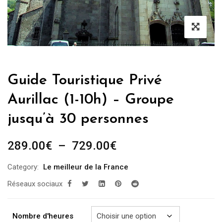
Guide Touristique Privé
Aurillac (1-10h) – Groupe
jusqu’à 30 personnes
Plage
289.00
€
–
729.00
€
de
Category:
Le meilleur de la France
prix :
Réseaux sociaux
289.00€
à
729.00€
Nombre d'heures