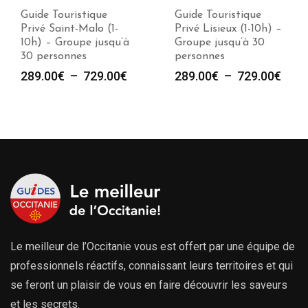
Guide Touristique
Guide Touristique
Privé Saint-Malo (1-
Privé Lisieux (1-10h) –
10h) – Groupe jusqu’à
Groupe jusqu’à 30
30 personnes
personnes
Plage
Plag
289.00
€
–
729.00
€
289.00
€
–
729.00
€
de
de
prix :
prix :
289.00€
289.
à
à
729.00€
729.
Le meilleur de l’Occitanie vous est offert par une équipe de
professionnels réactifs, connaissant leurs territoires et qui
se feront un plaisir de vous en faire découvrir les saveurs
et les secrets.