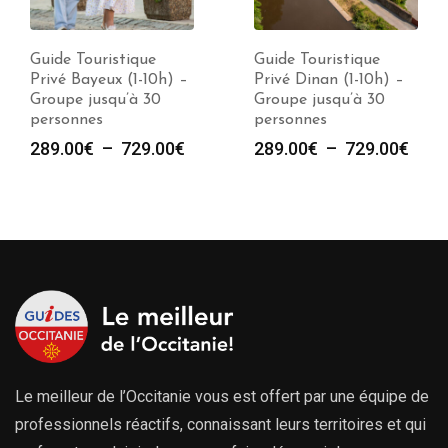
Guide Touristique
Guide Touristique
Privé Bayeux (1-10h) –
Privé Dinan (1-10h) –
Groupe jusqu’à 30
Groupe jusqu’à 30
personnes
personnes
e
Plage
Plag
289.00
€
–
729.00
€
289.00
€
–
729.00
€
de
de
prix :
prix :
00€
289.00€
289.
à
à
00€
729.00€
729.
Le meilleur de l’Occitanie vous est offert par une équipe de
professionnels réactifs, connaissant leurs territoires et qui