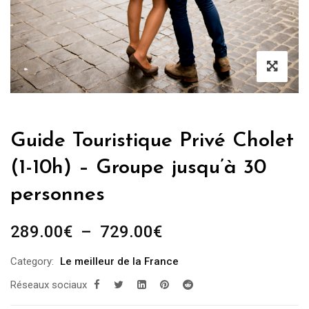
Guide Touristique Privé Cholet
(1-10h) – Groupe jusqu’à 30
personnes
Plage
289.00
€
–
729.00
€
de
Category:
Le meilleur de la France
prix :
Réseaux sociaux
289.00€
à