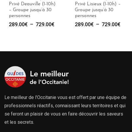
Privé Deauville (1-10h)
Privé Lisieux (1-10h) –
– Groupe jusqu’à 30
Groupe jusqu’à 30
personnes
personnes
Plage
Plag
289.00
€
–
729.00
€
289.00
€
–
729.00
€
de
de
prix :
prix :
289.00€
289.
à
à
729.00€
729.
Le meilleur de l’Occitanie vous est offert par une équipe de
professionnels réactifs, connaissant leurs territoires et qui
se feront un plaisir de vous en faire découvrir les saveurs
et les secrets.