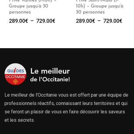
Privé Vannes (1-10h) –
Privé Saint-Malo (1-
Groupe jusqu’à 30
10h) – Groupe jusqu’à
personnes
30 personnes
Plage
Plag
289.00
€
–
729.00
€
289.00
€
–
729.00
€
de
de
prix :
prix :
289.00€
289.
à
à
729.00€
729.
Le meilleur de l’Occitanie vous est offert par une équipe de
professionnels réactifs, connaissant leurs territoires et qui
se feront un plaisir de vous en faire découvrir les saveurs
et les secrets.