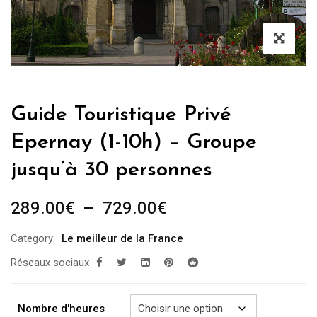
Guide Touristique Privé
Epernay (1-10h) – Groupe
jusqu’à 30 personnes
Plage
289.00
€
–
729.00
€
de
Category:
Le meilleur de la France
prix :
Réseaux sociaux
289.00€
à
729.00€
Nombre d'heures