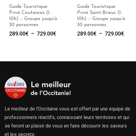
Guide Touristique
Guide Touristique
Privé Coutances (1-
Privé Saint-Brieuc (1-
10h) – Groupe jusqu’à
10h) – Groupe jusqu’à
30 personnes
30 personnes
Plage
Plag
289.00
€
–
729.00
€
289.00
€
–
729.00
€
de
de
prix :
prix :
289.00€
289.
à
à
729.00€
729.
Le meilleur de l’Occitanie vous est offert par une équipe de
professionnels réactifs, connaissant leurs territoires et qui
se feront un plaisir de vous en faire découvrir les saveurs
et les secrets.