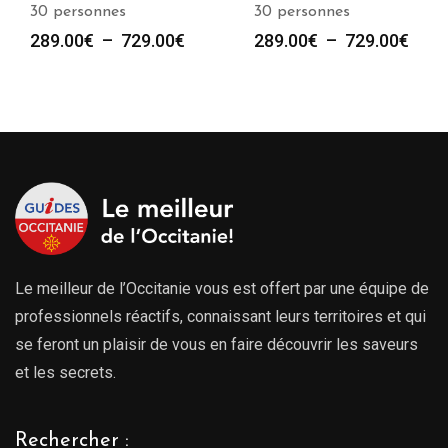
30 personnes
30 personnes
Plage
Plag
289.00
€
–
729.00
€
289.00
€
–
729.00
€
de
de
prix :
prix :
289.00€
289.
à
à
729.00€
729.
Le meilleur de l’Occitanie vous est offert par une équipe de
professionnels réactifs, connaissant leurs territoires et qui
se feront un plaisir de vous en faire découvrir les saveurs
et les secrets.
Rechercher :