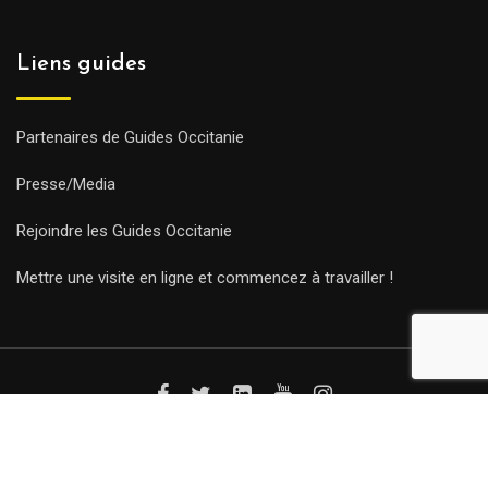
Liens guides
Partenaires de Guides Occitanie
Presse/Media
Rejoindre les Guides Occitanie
Mettre une visite en ligne et commencez à travailler !
© Copyright Guides 2021. Tous droits réservés.
Développement
web sur mesure
par iSoluce