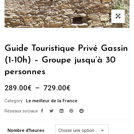
Guide Touristique Privé Gassin
(1-10h) – Groupe jusqu’à 30
personnes
Plage
289.00
€
–
729.00
€
de
Category:
Le meilleur de la France
prix :
Réseaux sociaux
289.00€
à
729.00€
Nombre d'heures