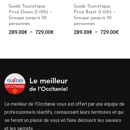
Guide Touristique
Guide Touristique
Privé Dinan (1-10h) –
Privé Brest (1-10h) –
Groupe jusqu’à 30
Groupe jusqu’à 30
personnes
personnes
Plage
Plag
289.00
€
–
729.00
€
289.00
€
–
729.00
€
de
de
prix :
prix :
289.00€
289.
à
à
729.00€
729.
Le meilleur de l’Occitanie vous est offert par une équipe de
professionnels réactifs, connaissant leurs territoires et qui
se feront un plaisir de vous en faire découvrir les saveurs
et les secrets.