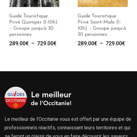
Guide Touristique
Guide Touristique
Privé Quimper (1-10h)
Privé Saint-Malo (1-
– Groupe jusqu’à 30
10h) – Groupe jusqu’à
personnes
30 personnes
Plage
Plag
289.00
€
–
729.00
€
289.00
€
–
729.00
€
de
de
prix :
prix :
289.00€
289.
à
à
729.00€
729.
Le meilleur de l’Occitanie vous est offert par une équipe de
professionnels réactifs, connaissant leurs territoires et qui
se feront un plaisir de vous en faire découvrir les saveurs