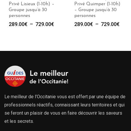
Privé Lisieux (1-10h) –
Privé Quimper (1-10h)
Groupe jusqu’à 30
– Groupe jusqu’à 30
personnes
personnes
Plage
Plag
289.00
€
–
729.00
€
289.00
€
–
729.00
€
de
de
prix :
prix :
289.00€
289.
à
à
729.00€
729.
Le meilleur de l’Occitanie vous est offert par une équipe de
professionnels réactifs, connaissant leurs territoires et qui
se feront un plaisir de vous en faire découvrir les saveurs
et les secrets.