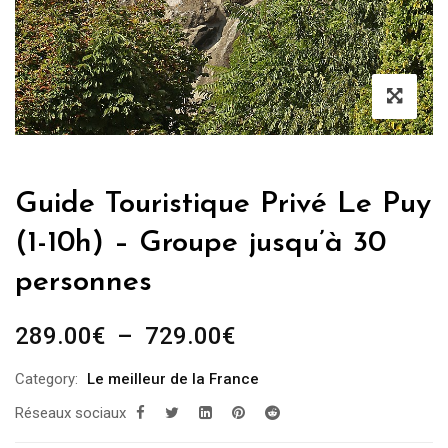
Guide Touristique Privé Le Puy
(1-10h) – Groupe jusqu’à 30
personnes
Plage
289.00
€
–
729.00
€
de
Category:
Le meilleur de la France
prix :
Réseaux sociaux
289.00€
à