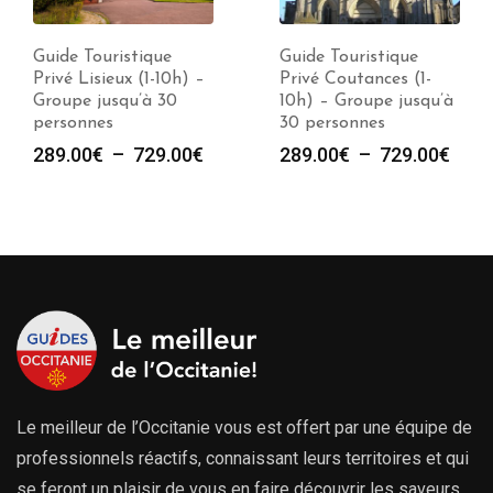
Guide Touristique
Guide Touristique
Privé Lisieux (1-10h) –
Privé Coutances (1-
Groupe jusqu’à 30
10h) – Groupe jusqu’à
personnes
30 personnes
e
Plage
Plag
289.00
€
–
729.00
€
289.00
€
–
729.00
€
de
de
prix :
prix :
00€
289.00€
289.
à
à
00€
729.00€
729.
Le meilleur de l’Occitanie vous est offert par une équipe de
professionnels réactifs, connaissant leurs territoires et qui
se feront un plaisir de vous en faire découvrir les saveurs