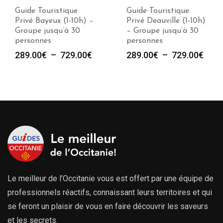
Guide Touristique
Guide Touristique
Privé Bayeux (1-10h) –
Privé Deauville (1-10h)
Groupe jusqu’à 30
– Groupe jusqu’à 30
personnes
personnes
Plage
Plag
289.00
€
–
729.00
€
289.00
€
–
729.00
€
de
de
prix :
prix :
289.00€
289.
à
à
729.00€
729.
Le meilleur de l’Occitanie vous est offert par une équipe de
professionnels réactifs, connaissant leurs territoires et qui
se feront un plaisir de vous en faire découvrir les saveurs
et les secrets.