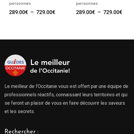
personnes
personnes
Plage
Plag
289.00
€
–
729.00
€
289.00
€
–
729.00
€
de
de
prix :
prix :
289.00€
289.
à
à
729.00€
729.
Le meilleur de l’Occitanie vous est offert par une équipe de
professionnels réactifs, connaissant leurs territoires et qui
se feront un plaisir de vous en faire découvrir les saveurs
et les secrets.
Rechercher :