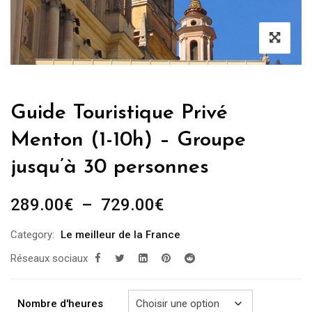
Guide Touristique Privé
Menton (1-10h) – Groupe
jusqu’à 30 personnes
Plage
289.00
€
–
729.00
€
de
Category:
Le meilleur de la France
prix :
Réseaux sociaux
289.00€
à
729.00€
Nombre d'heures