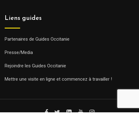
Liens guides
Partenaires de Guides Occitanie
Presse/Media
Rejoindre les Guides Occitanie
Mettre une visite en ligne et commencez à travailler !
© Copyright Guides 2021. Tous droits réservés.
Développement
web sur mesure
par iSoluce