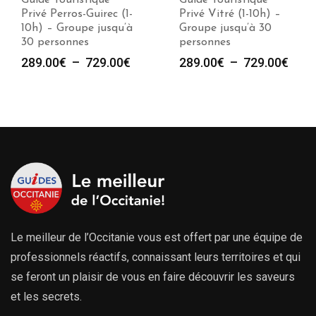
Guide Touristique
Guide Touristique
Privé Perros-Guirec (1-
Privé Vitré (1-10h) –
10h) – Groupe jusqu’à
Groupe jusqu’à 30
30 personnes
personnes
Plage
Plag
289.00
€
–
729.00
€
289.00
€
–
729.00
€
de
de
prix :
prix :
289.00€
289.
à
à
729.00€
729.
Le meilleur de l’Occitanie vous est offert par une équipe de
professionnels réactifs, connaissant leurs territoires et qui
se feront un plaisir de vous en faire découvrir les saveurs
et les secrets.