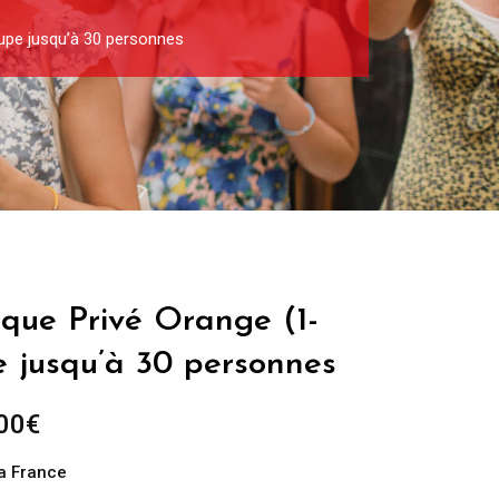
oupe jusqu’à 30 personnes
ique Privé Orange (1-
e jusqu’à 30 personnes
Plage
00
€
de
la France
prix :