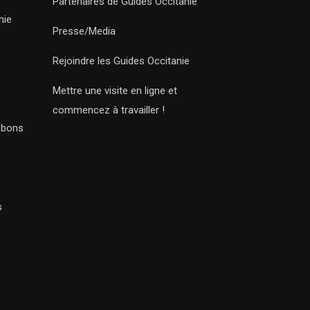
Partenaires de Guides Occitanie
nie
Presse/Media
Rejoindre les Guides Occitanie
Mettre une visite en ligne et
commencez à travailler !
s bons
s