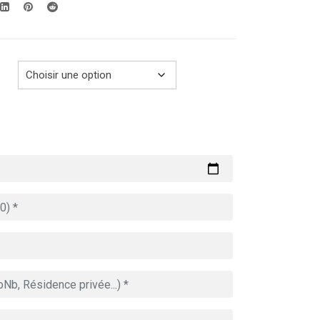
289.00€
à
729.00€