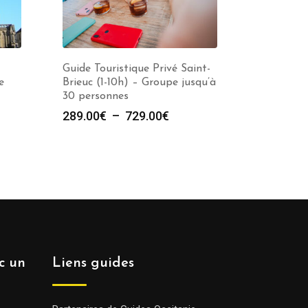
Guide Touristique Privé Saint-
e
Brieuc (1-10h) – Groupe jusqu’à
30 personnes
e
Plage
289.00
€
–
729.00
€
de
prix :
00€
289.00€
à
00€
729.00€
ec un
Liens guides