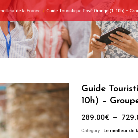
meilleur de la France
Guide Touristique Privé Orange (1-10h) – Gr
Guide Tourist
10h) – Group
289.00
€
–
729.
Category:
Le meilleur de 