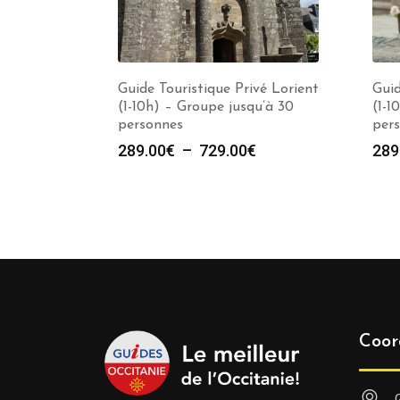
Guide Touristique Privé Lorient
Guid
(1-10h) – Groupe jusqu’à 30
(1-1
personnes
per
Plage
289.00
€
–
729.00
€
289
de
prix :
289.00€
à
729.00€
Coor