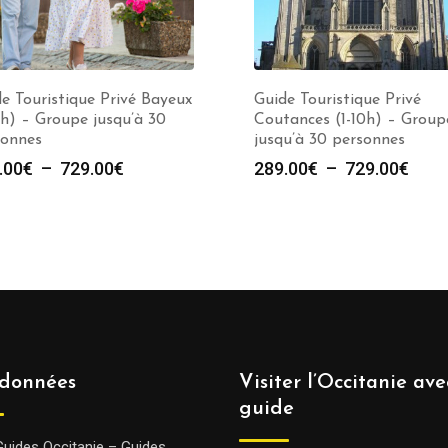
e Touristique Privé Bayeux
Guide Touristique Privé
0h) – Groupe jusqu’à 30
Coutances (1-10h) – Group
sonnes
jusqu’à 30 personnes
Plage
Plag
.00
€
–
729.00
€
289.00
€
–
729.00
€
de
de
prix :
prix :
289.00€
289.
à
à
729.00€
729.
données
Visiter l’Occitanie av
guide
Guides Occitanie – Guides