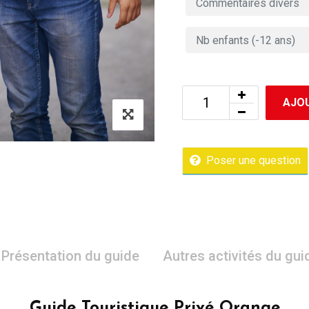
AJOU
Poser une question
Présentation du guide
Autres activités du gui
Guide Touristique Privé Orange