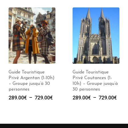
Guide Touristique
Guide Touristique
Privé Argentan (1-10h)
Privé Coutances (1-
– Groupe jusqu’à 30
10h) – Groupe jusqu’à
personnes
30 personnes
Plage
Plag
289.00
€
–
729.00
€
289.00
€
–
729.00
€
de
de
prix :
prix :
289.00€
289.
à
à