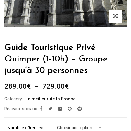
Guide Touristique Privé
Quimper (1-10h) – Groupe
jusqu’à 30 personnes
Plage
289.00
€
–
729.00
€
de
Category:
Le meilleur de la France
prix :
Réseaux sociaux
289.00€
à
729.00€
Nombre d'heures