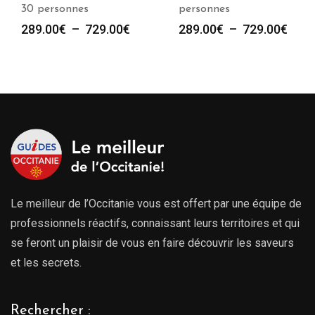
30 personnes
personnes
Plage
Plag
289.00
€
–
729.00
€
289.00
€
–
729.00
€
de
de
prix :
prix :
289.00€
289.
à
à
729.00€
729.
Le meilleur de l’Occitanie vous est offert par une équipe de
professionnels réactifs, connaissant leurs territoires et qui
se feront un plaisir de vous en faire découvrir les saveurs
et les secrets.
Rechercher :