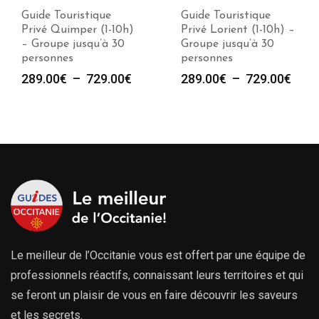
Guide Touristique
Guide Touristique
Privé Quimper (1-10h)
Privé Lorient (1-10h) –
– Groupe jusqu’à 30
Groupe jusqu’à 30
personnes
personnes
Plage
Plag
289.00
€
–
729.00
€
289.00
€
–
729.00
€
de
de
prix :
prix :
289.00€
289.
à
à
729.00€
729.
Le meilleur de l’Occitanie vous est offert par une équipe de
professionnels réactifs, connaissant leurs territoires et qui
se feront un plaisir de vous en faire découvrir les saveurs
et les secrets.