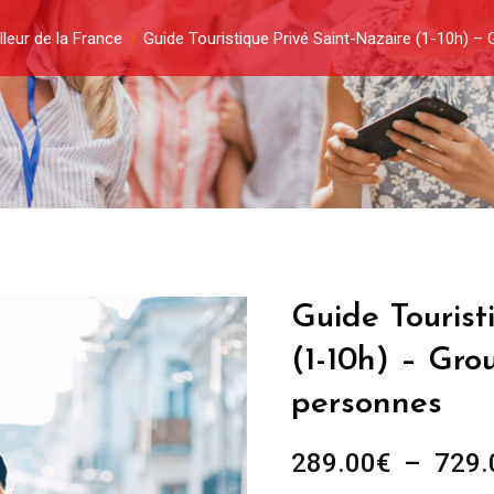
lleur de la France
Guide Touristique Privé Saint-Nazaire (1-10h) –
Guide Tourist
(1-10h) – Gro
personnes
289.00
€
–
729.