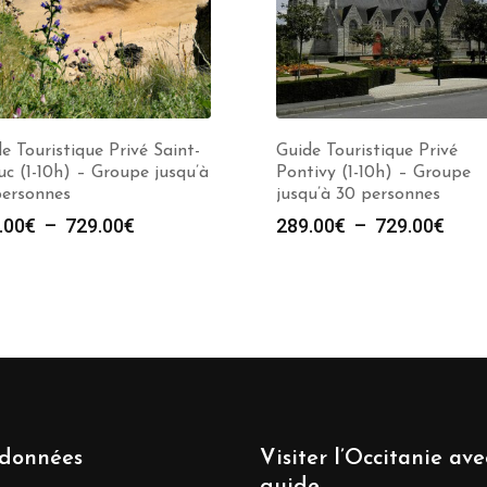
e Touristique Privé Saint-
Guide Touristique Privé
uc (1-10h) – Groupe jusqu’à
Pontivy (1-10h) – Groupe
personnes
jusqu’à 30 personnes
Plage
Plag
.00
€
–
729.00
€
289.00
€
–
729.00
€
de
de
prix :
prix :
289.00€
289.
à
à
729.00€
729.
données
Visiter l’Occitanie av