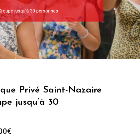
 Groupe jusqu’à 30 personnes
ique Privé Saint-Nazaire
upe jusqu’à 30
Plage
00
€
de