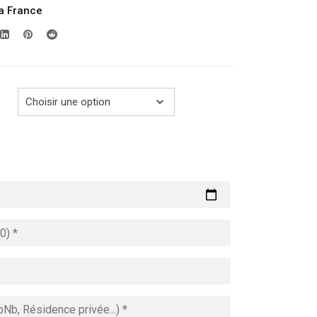
la France
prix :
289.00€
à
729.00€