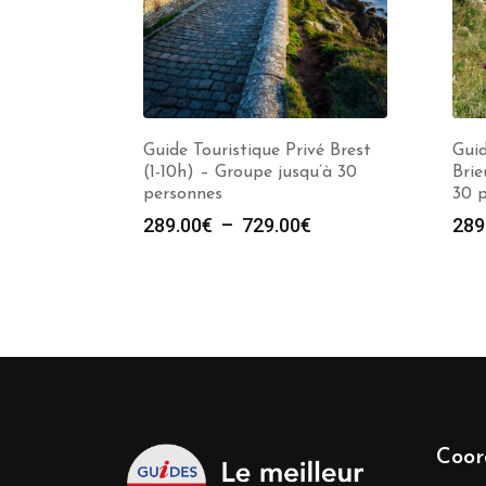
Guide Touristique Privé Brest
Guid
(1-10h) – Groupe jusqu’à 30
Brie
personnes
30 
Plage
289.00
€
–
729.00
€
289
de
prix :
289.00€
à
729.00€
Coor