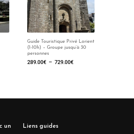
Guide Touristique Privé Lorient
(1-10h) – Groupe jusqu’à 30
personnes
e
Plage
289.00
€
–
729.00
€
de
prix :
00€
289.00€
à
00€
729.00€
ec un
Liens guides