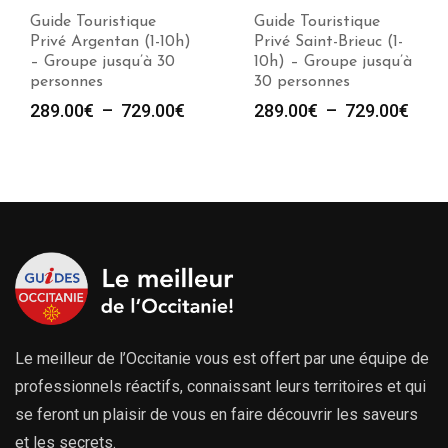
Guide Touristique
Guide Touristique
Privé Argentan (1-10h)
Privé Saint-Brieuc (1-
– Groupe jusqu’à 30
10h) – Groupe jusqu’à
personnes
30 personnes
Plage
Plag
289.00
€
–
729.00
€
289.00
€
–
729.00
€
de
de
prix :
prix :
289.00€
289.
à
à
729.00€
729.
Le meilleur de l’Occitanie vous est offert par une équipe de
professionnels réactifs, connaissant leurs territoires et qui
se feront un plaisir de vous en faire découvrir les saveurs
et les secrets.