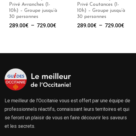
Privé Avranches (1-
Privé Coutances (1-
10h) – Groupe jusqu’à
10h) – Groupe jusqu’à
30 personnes
30 personnes
Plage
Plag
289.00
€
–
729.00
€
289.00
€
–
729.00
€
de
de
prix :
prix :
289.00€
289.
à
à
729.00€
729.
Le meilleur de l’Occitanie vous est offert par une équipe de
professionnels réactifs, connaissant leurs territoires et qui
se feront un plaisir de vous en faire découvrir les saveurs
et les secrets.