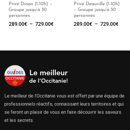
Privé Dinan (1-10h) –
Privé Deauville (1-10h)
Groupe jusqu’à 30
– Groupe jusqu’à 30
personnes
personnes
Plage
Plag
289.00
€
–
729.00
€
289.00
€
–
729.00
€
de
de
prix :
prix :
289.00€
289.
à
à
729.00€
729.
Le meilleur de l’Occitanie vous est offert par une équipe de
professionnels réactifs, connaissant leurs territoires et qui
se feront un plaisir de vous en faire découvrir les saveurs
et les secrets.