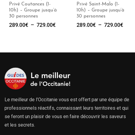
Privé Coutances (1-
Privé Saint-Malo (1-
10h) – Groupe jusqu’à
10h) – Groupe jusqu’à
30 personnes
30 personnes
Plage
Plag
289.00
€
–
729.00
€
289.00
€
–
729.00
€
de
de
prix :
prix :
289.00€
289.
à
à
729.00€
729.
Le meilleur de l’Occitanie vous est offert par une équipe de
professionnels réactifs, connaissant leurs territoires et qui
se feront un plaisir de vous en faire découvrir les saveurs
et les secrets.