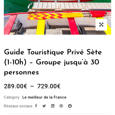
Guide Touristique Privé Sète
(1-10h) – Groupe jusqu’à 30
personnes
Plage
289.00
€
–
729.00
€
de
Category:
Le meilleur de la France
prix :
Réseaux sociaux
289.00€
à